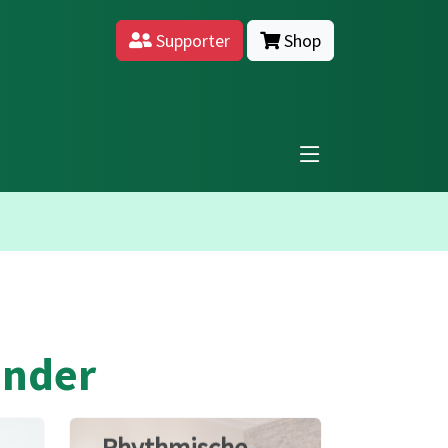
Supporter
Shop
inder
Rhythmische